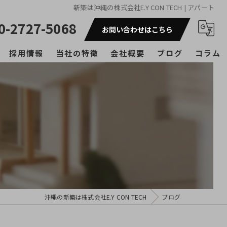
新築は沖縄の株式会社E.Y CON TECH | アパート
0-2727-5068
お問い合わせはこちら
採用情報
当社の特徴
会社概要
ブログ
コラム
戸建て
マンション
アパート
リフォーム
内装工事
沖縄の新築は株式会社E.Y CON TECH
ブログ