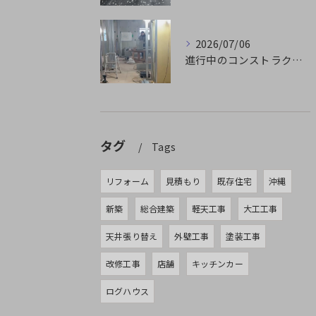
2026/07/06
進行中のコンストラクション✨🏗️
タグ
Tags
リフォーム
見積もり
既存住宅
沖縄
新築
総合建築
軽天工事
大工工事
天井張り替え
外壁工事
塗装工事
改修工事
店舗
キッチンカー
ログハウス