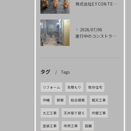
株式会社E.Y CON TECHです
2026/07/06
進行中のコンストラクション✨🏗️
タグ
Tags
リフォーム
見積もり
既存住宅
沖縄
新築
総合建築
軽天工事
大工工事
天井張り替え
外壁工事
塗装工事
改修工事
店舗