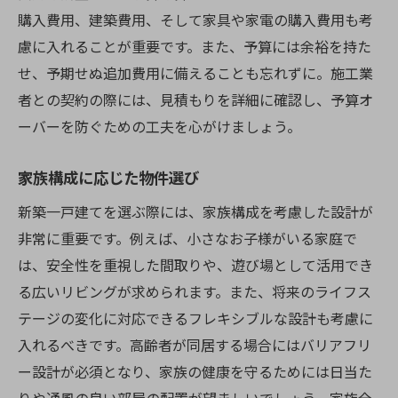
引き渡し書類の確認と手続き
購入費用、建築費用、そして家具や家電の購入費用も考
沖縄で夢の新築一戸建てを手に入れるための成
慮に入れることが重要です。また、予算には余裕を持た
功の秘訣
せ、予期せぬ追加費用に備えることも忘れずに。施工業
プロジェクト全体の計画性
者との契約の際には、見積もりを詳細に確認し、予算オ
専門家のアドバイスを活用する方法
ーバーを防ぐための工夫を心がけましょう。
スムーズなコミュニケーションの取り方
家族構成に応じた物件選び
トラブル時の対処法
地域の文化と生活に溶け込むためのポイン
新築一戸建てを選ぶ際には、家族構成を考慮した設計が
ト
非常に重要です。例えば、小さなお子様がいる家庭で
は、安全性を重視した間取りや、遊び場として活用でき
理想の生活を実現するための心構え
る広いリビングが求められます。また、将来のライフス
テージの変化に対応できるフレキシブルな設計も考慮に
入れるべきです。高齢者が同居する場合にはバリアフリ
ー設計が必須となり、家族の健康を守るためには日当た