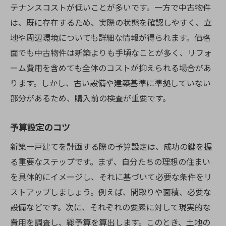
信頼できる施工会社の選び方
テナンスコストが低いことが多いです。一方で中古物件
は、既に存在するため、実際の状態を確認しやすく、立
施工中の現場管理のポイント
地や周辺環境についても詳細な情報が得られます。価格
工程ごとのチェックリスト
面でも中古物件は新築よりも手頃なことが多く、リフォ
施工品質の確保方法
ーム費用を含めても全体のコストが抑えられる場合があ
コスト管理の重要性
ります。しかし、古い設備や建築基準に準拠していない
コミュニケーションの取り方
部分があるため、購入前の検査が重要です。
引き渡し前に確認するべき新築一戸建てのチェ
ックリスト
予算設定のコツ
設備と機器の動作確認
新築一戸建てを計画する際の予算設定は、成功の鍵を握
内装の仕上がりチェック
る重要なステップです。まず、自分たちの理想の住まい
配管と電気設備の点検
を具体的にイメージし、それに基づいて必要な条件をリ
ストアップしましょう。例えば、間取りや面積、必要な
外構工事の確認ポイント
設備などです。次に、それぞれの要素に対して現実的な
保証内容とアフターサービスの確認
費用を調査し、総予算を算出します。このとき、土地の