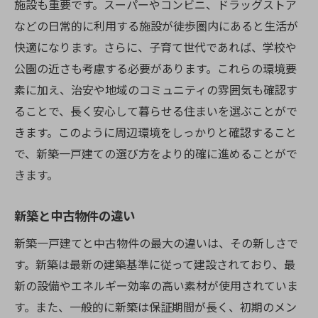
施設も重要です。スーパーやコンビニ、ドラッグストア
施工会社の選定
などの日常的に利用する施設が徒歩圏内にあると生活が
工事のスケジュール管理
快適になります。さらに、子育て世代であれば、学校や
完成後のフォローアップ
公園の近さも考慮する必要があります。これらの環境要
素に加え、治安や地域のコミュニティの雰囲気も確認す
沖縄で新築一戸建てを建てる際に知っておくべ
ることで、長く安心して暮らせる住まいを選ぶことがで
き設計のポイント
きます。このように周辺環境をしっかりと確認すること
沖縄の気候に合った設計
で、新築一戸建ての選び方をより的確に進めることがで
耐久性とメンテナンス性の考慮
きます。
効率的なスペースの活用法
エコフレンドリーなデザイン
新築と中古物件の違い
プライバシーとセキュリティの確保
新築一戸建てと中古物件の最大の違いは、その新しさで
将来の増改築を見据えた設計
す。新築は最新の建築基準に従って建設されており、最
沖縄での新築一戸建ての施工と進行管理の重要
新の設備やエネルギー効率の高い素材が使用されていま
性
す。また、一般的に新築は保証期間が長く、初期のメン