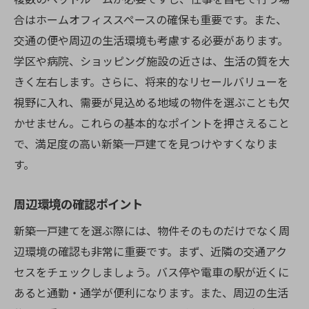
地元のコミュニティへの参加
合はホームオフィススペースの確保も重要です。また、
新築一戸建てを沖縄で建てる際の土地選びのコ
交通の便や周辺の生活環境も考慮する必要があります。
ツ
学区や病院、ショッピング施設の近さは、生活の質を大
理想のロケーションを見つける
きく左右します。さらに、将来的なリセールバリューを
土地の法律と規制の確認
視野に入れ、需要が見込める地域の物件を選ぶことも欠
地盤調査の重要性
かせません。これらの基本的なポイントを押さえること
土地の形状とサイズの考慮
で、満足度の高い新築一戸建てを見つけやすくなりま
す。
将来の発展性を見据えた選択
不動産業者との信頼関係の構築
周辺環境の確認ポイント
沖縄での理想の新築一戸建てを実現するための
新築一戸建てを選ぶ際には、物件そのものだけでなく周
具体的なステップ
辺環境の確認も非常に重要です。まず、近隣の交通アク
初期計画とビジョンの設定
セスをチェックしましょう。バス停や電車の駅が近くに
詳細設計の進め方
あると通勤・通学が便利になります。また、周辺の生活
予算計画と資金調達