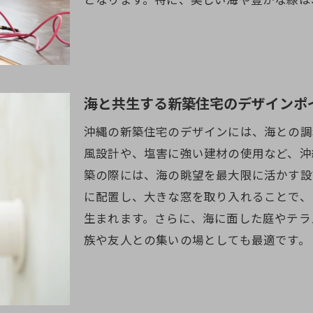
沖縄の建築文化を取り入れた新築スタイル
家族の暮らしに最適な間取りとデザイン
資金計画と費用管理の重要性
エコロジーを考えた新築住宅の選択肢
海と共生する新築住宅のデザインポ
新築プロセスでのトラブル防止策
沖縄特有の建築素材の活用方法
沖縄の新築住宅のデザインには、海との調
風設計や、塩害に強い建材の使用など、沖
沖縄県の独特の魅力と新築住宅の可能性
築の際には、海の眺望を最大限に活かす設
沖縄独自の文化が育む新築一戸建ての魅力
に配置し、大きな窓を取り入れることで、
地域コミュニティとの関わりを考えた住宅づくり
生まれます。さらに、海に面した庭やテラ
観光地としての魅力と住まいの両立
族や友人との集いの場としても最適です。
沖縄の気候に適した住宅の断熱と通気
未来を見据えた持続可能な新築住宅の提案
沖縄ライフスタイルに適した新築の可能性