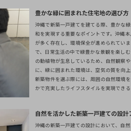
新築一戸建てを沖縄で建てる際の重要ポイント
豊かな緑に囲まれた住宅地の選び方
法規制と土地利用に関する基本知識
沖縄で新築一戸建てを建てる際、豊かな緑
沖縄の自然災害対策を考慮した建築
和を実現する重要なポイントです。沖縄本
家族構成に合った新築住宅プランの選択
が多く存在し、環境保全が進められていま
効果的な予算計画と資金調達方法
で、日常生活の中で緑豊かな景観を楽しむ
長期的なメンテナンスを考慮した素材選び
の動植物が生息しているため、自然観察や
地域の特性に合わせた快適な住環境の設計
に、緑に囲まれた環境は、空気の質を向上
新築と自然共生の沖縄ライフスタイルの秘訣
新築物件を選ぶ際には、周囲の自然環境を
自然を取り入れたエコ住宅の設計ポイント
かで充実したライフスタイルを実現できる
沖縄の風土を最大限に活かす住まいづくり
庭やテラスを活用したアウトドア生活
自然を活かした新築一戸建ての設計
地域のエネルギーを活用する新築住宅
沖縄の新築一戸建ての設計において、自然
健康的な暮らしを叶える開放的な住空間