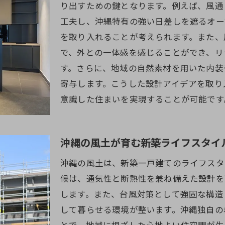
り出すための鍵となります。例えば、風通
自然素材を用いた内装と家具の選び方
工夫し、沖縄特有の強い日差しを遮るオー
沖縄で理想の新築を手に入れるためのガイド
を取り入れることが考えられます。また、
理想の土地を見つけるための調査方法
で、外との一体感を感じることができ、リ
新築計画のための設計プランニング
す。さらに、地域の自然素材を用いた内装
信頼できる施工業者の選び方と契約のポイント
寄与します。こうした設計アイデアを取り
意識した住まいを実現することが可能です
引っ越し準備と新生活へのスムーズな移行
地域の特色を活かしたインテリアコーディネート
家族全員が満足する新築住宅の実現方法
沖縄の風土が育む新築ライフスタイ
新築一戸建てが沖縄の暮らしに与える影響
沖縄の風土は、新築一戸建てのライフスタ
地域コミュニティにおける生活の変化
候は、通気性と断熱性を兼ね備えた設計を
新築住宅がもたらす地元への経済効果
します。また、台風対策として強固な構造
健康的な住環境がもたらす生活の質向上
して暮らせる環境が整います。沖縄独自の
自然環境との調和を考えた生活スタイル
とで、地域に根ざした心地よい住空間が生