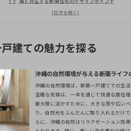
海と共生する新築住宅のデザインポイント
豊かな緑に囲まれた住宅地の選び方
自然を活かした新築一戸建ての設計アイデア
沖縄の風土が育む新築ライフスタイル
地域の特性を活かした新築住宅の魅力
一戸建ての魅力を探る
新築一戸建てで沖縄ライフを実現するステップ
土地選びから始まる新築計画の基本
設計段階で考慮すべき沖縄特有の気候条件
沖縄の自然環境が与える新築ライフ
施工会社選びのポイントとその手順
沖縄の自然環境は、新築一戸建てでの生活
引き渡しまでのスムーズな新築プロジェクト管理
温暖な気候は、一年を通じて快適な居住環
沖縄での新築生活を成功させるための準備
最大限に活かすために、大きな窓や広いベ
り、自然光をふんだんに取り入れるだけで
新築一戸建てで心豊かな沖縄ライフを送る
らに、沖縄の自然はリラクゼーション効果
理想の新築プロセスを沖縄で体験する方法
となります。特に、美しい海や豊かな緑は