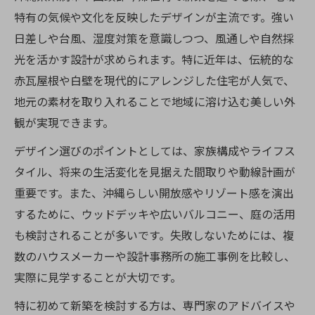
新築を今帰仁村や糸満市で建てる際の留意
特有の気候や文化を反映したデザインが主流です。強い
点
日差しや台風、湿度対策を意識しつつ、風通しや自然採
地域ごとの新築計画で重視すべき条件と違
光を活かす設計が求められます。特に近年は、伝統的な
い
赤瓦屋根や白壁を現代的にアレンジした住宅が人気で、
新築費用と土地価格の比較検討ポイント
地元の素材を取り入れることで地域に溶け込む美しい外
新築に適した土地探しのコツと注意点
観が実現できます。
新築計画を進めるためのスケジュール管理
デザイン選びのポイントとしては、家族構成やライフス
法
タイル、将来の生活変化を見据えた間取りや動線計画が
理想の新築へ導く資金計画の立て方
重要です。また、沖縄らしい開放感やリゾート感を演出
新築計画で失敗しない資金計画の基本ステ
するために、ウッドデッキや広いバルコニー、庭の活用
ップ
も検討されることが多いです。失敗しないためには、複
数のハウスメーカーや設計事務所の施工事例を比較し、
新築に必要な総予算と費用内訳の考え方
実際に見学することが大切です。
坪単価を意識した新築の資金シミュレーシ
ョン術
特に初めて新築を検討する方は、専門家のアドバイスや