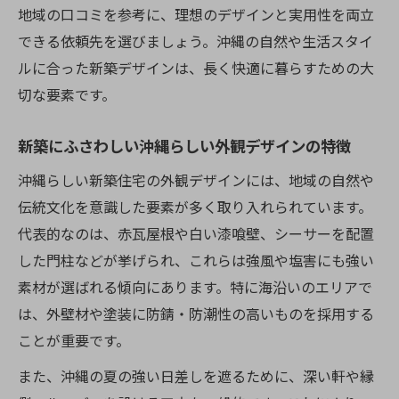
地域の口コミを参考に、理想のデザインと実用性を両立
新築費用を抑えるための賢い予算管理法
できる依頼先を選びましょう。沖縄の自然や生活スタイ
新築で追加費用を発生させないポイント整
ルに合った新築デザインは、長く快適に暮らすための大
理
切な要素です。
家づくりで後悔しない依頼先選びの極意
新築依頼先の選び方と比較ポイント
新築にふさわしい沖縄らしい外観デザインの特徴
やめた方がいい新築会社の見極め方
沖縄らしい新築住宅の外観デザインには、地域の自然や
新築で信頼できる依頼先を判断する基準
伝統文化を意識した要素が多く取り入れられています。
木に強い新築業者の特徴と探し方
代表的なのは、赤瓦屋根や白い漆喰壁、シーサーを配置
新築依頼でチェックすべき保証とアフター
した門柱などが挙げられ、これらは強風や塩害にも強い
サービス
素材が選ばれる傾向にあります。特に海沿いのエリアで
沖縄の気候に合う新築デザイン実例紹介
は、外壁材や塗装に防錆・防潮性の高いものを採用する
ことが重要です。
新築で叶える沖縄の風土に合った家づくり
実例
また、沖縄の夏の強い日差しを遮るために、深い軒や縁
台風や湿気対策を考慮した新築デザインの