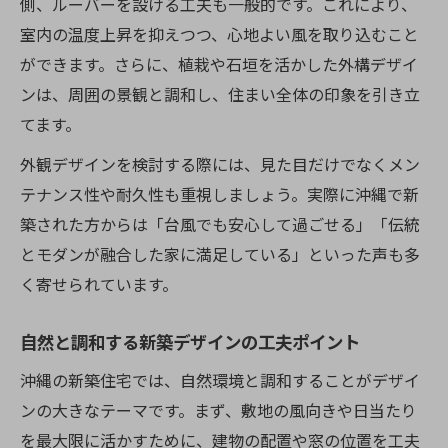
側、ルーバーを設ける工夫も一般的です。これにより、
工夫
室内の温度上昇を抑えつつ、心地よい風を取り込むこと
新築住宅で快適な断熱・通風を実現する方
ができます。さらに、植栽や石垣を活かした外構デザイ
法
ンは、周囲の景観と調和し、住まい全体の印象を引き立
てます。
沖縄らしい素材を使った新築事例の紹介
家族が安心して暮らせる新築住宅の設計例
外観デザインを検討する際には、見た目だけでなくメン
テナンス性や耐久性も重視しましょう。実際に沖縄で新
新築で叶える快適な沖縄暮らしのヒント
築された方からは「台風でも安心して過ごせる」「伝統
新築住宅で実現する理想の沖縄ライフスタ
とモダンが融合した家に満足している」といった声も多
イル
く寄せられています。
新築で快適な暮らしを支える設備と間取り
日々の生活が豊かになる新築の工夫ポイン
自然と調和する新築デザインの工夫ポイント
ト
沖縄の新築住宅では、自然環境と調和することがデザイ
新築住宅ならではの沖縄流の住まい方提案
ンの大きなテーマです。まず、敷地の風向きや日当たり
新築で家族が笑顔になる住まいづくりの秘
を最大限に活かすために、建物の配置や窓の位置を工夫