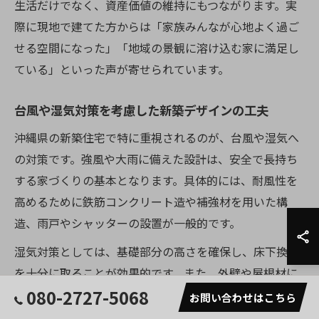
生活だけでなく、資産価値の維持にもつながります。実
際に現地で建てた方からは「家族みんなが心地よく過ご
せる空間になった」「地域の景観に溶け込む家に満足し
ている」といった声が寄せられています。
台風や湿気対策を考慮した新築デザインの工夫
沖縄県の新築住宅で特に重視されるのが、台風や湿気へ
の対策です。強風や大雨に備えた設計は、安全で長持ち
する家づくりの基本となります。具体的には、耐風性を
高めるために鉄筋コンクリート造や補強材を用いた構
造、雨戸やシャッターの設置が一般的です。
湿気対策としては、基礎部分の高さを確保し、床下換気
を十分に取ることが効果的です。また、外壁や屋根材に
080-2727-5068
は防水性・耐久性に優れた素材を選び、隙間からの水の
お問い合わせはこちら
侵入を防ぐシーリングの工夫も欠かせません。特に糸満