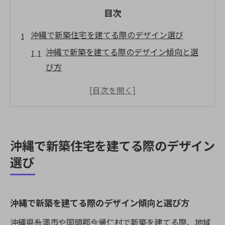
目次
沖縄で新築住宅を建てる際のデザイン選び
沖縄で新築を建てる際のデザイン傾向と選
び方
新築にふさわしい沖縄らしい外観デザイン
の特徴
自然と調和する新築デザインの工夫ポイン
ト
沖縄で新築住宅を建てる際のデザイン
新築住宅で後悔しない間取りとレイアウト
選び
選び
快適な沖縄暮らしを叶える新築住宅性能の
考え方
沖縄で新築を建てる際のデザイン傾向と選び方
今帰仁村と糸満市の新築計画ポイント解説
沖縄県糸満市や国頭郡今帰仁村で新築を建てる際、地域